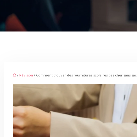
/
Révision
/ Comment trouver des fournitures scolaires pas cher sans sacrif